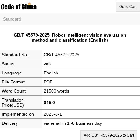
Go to Cart
Standard
GB/T 45579-2025 Robot intelligent vision evaluation
method and classification (English)
Standard No.
GB/T 45579-2025
Status
valid
Language
English
File Format
PDF
Word Count
21500 words
Translation
645.0
Price(USD)
Implemented on
2025-8-1
Delivery
via email in 1~8 business day
Add GB/T 45579-2025 to Cart