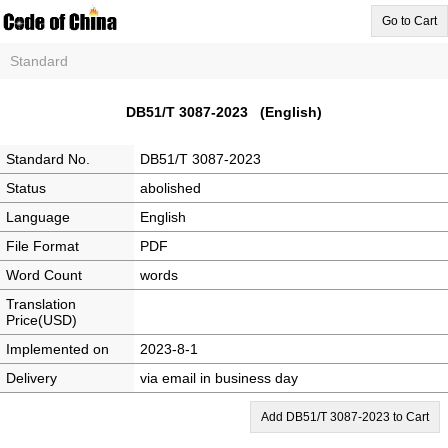
Go to Cart
Standard
DB51/T 3087-2023 (English)
Standard No.
DB51/T 3087-2023
Status
abolished
Language
English
File Format
PDF
Word Count
words
Translation
Price(USD)
Implemented on
2023-8-1
Delivery
via email in business day
Add DB51/T 3087-2023 to Cart